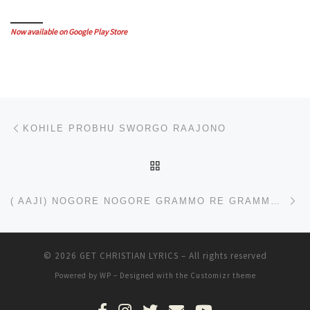
Now available on Google Play Store
Post navigation
Previous post
KOHILE PROBHU SWORGO RAAJONO
BACK TO POST LIST
Ne
( AAJI) NOGORE NOGORE GRAMMO RE GRAMMO RE ( ଆଜି) ନଗରେ ନଗରେ ଗ୍ରାମରେ ଗ୍ରାମରେ
© 2026
GET CHRISTIAN LYRICS
– All rights reserved
Powered by
WP
– Designed with the
Customizr theme