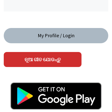
My Profile / Login
ନୂଆ ଗୀତ ଯୋଡନ୍ତୁ