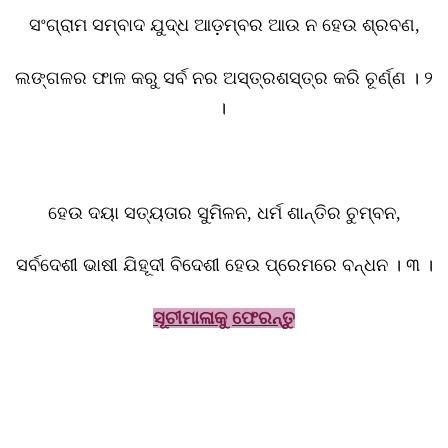
ସଂଗ୍ରାମ ସମ୍ବାଦ ଯୁଦ୍ଧ ଆଡ଼ମ୍ବର ଆଉ ନ ହେଉ ଶ୍ରବଣ
,
ଲଙ୍ଗଳର ଫାଳ କରୁ ସର୍ବ ନର ଅସ୍ତ୍ରଶସ୍ତ୍ର କରି ଚୂର୍ଣ୍ଣ । ୨
।
ହେଉ ଦୟା ସତ୍ୟତାର ସୁମିଳନ
,
ଧର୍ମ ଶାନ୍ତିର ଚୁମ୍ବନ
,
ସର୍ବଦେଶୀ ଭାଷୀ ଯିହୂଦୀ ବିଦେଶୀ ହେଉ ପ୍ରେମରେ ବନ୍ଧନ । ୩ ।
ସୂ
ଚୀମାଳାକୁ ଫେରନ୍ତୁ