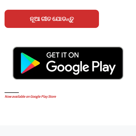
ନୂଆ ଗୀତ ଯୋଡନ୍ତୁ
Now available on Google Play Store
Post navigation
Previous post