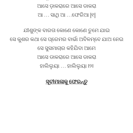
ଆସେ ଡ଼ାକରାରେ ଆସେ ଡାକରା
ଆ … ସାଥି ଆ …ଫେରିଆ |୧|
ଯୀଶୁଙ୍କ ବାରତା କୋଣେ କୋଣେ ତୁମେ ଯାଇ
ସେ କୁଶର କଥା ସେ ପ୍ରେମର ବାର୍ଭା ଅବିଳମ୍ବେ ଯାଅ ନେଇ
ସେ ସୁସମାଚାର କହିଯିବା ଆମେ
ଆସେ ଡାକରାରେ ଆସେ ଡାକରା
ହାଲିଲୁୟା … ହାଲିଲୁୟା I୨I
ସୂଚୀମାଳାକୁ ଫେରନ୍ତୁ