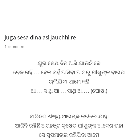
juga sesa dina asi jauchhi re
1 comment
ଯୁଗ ଶେଷ ଦିନ ଆସି ଯାଉଛି ରେ
ବେଳ ନାହିଁ … ବେଳ ନାହିଁ ଆସିବା ଆଗରୁ ଯୀଶୁଙ୍କ ବାରତା
ଚାଲିଯିବା ଆମେ କହି
ଆ … ସାଥି ଆ … ସାଥି ଆ … (ଘୋଷା)
ବାରିଜଣ ଶିଷ୍ୟ ଆରମ୍ଭ କରିଲେ ଯାହା
ଆଜିବି ରହିଛି ଅପହଞ୍ଚ କ୍ଷେତ ଯୀଶୁଙ୍କ ଆଦେଶ ତାହା
ସେ ସୁସମାଚାର କହିଯିବା ଆମେ