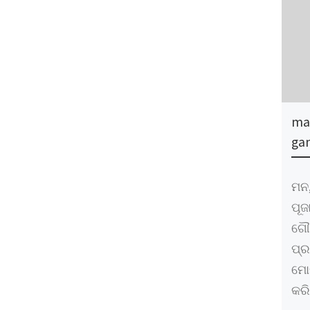
ma
ga
ମନ,
ପୂଜ
ଗୌର
ପ୍
ମୋର
କରି