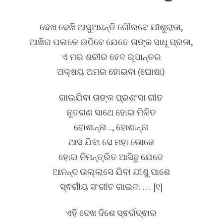
ଦେଖ ଦେଖି ଆସୁଅଛନ୍ତି ଗୌରବେ ଯୀଶୁରାଜା,
ଆଖିର ପଲକେ ଉଠିବେ ଯେତେ ତାଙ୍କ ସାଧୂ ପ୍ରଜା,
ଏ ମର ଶରୀର ହେବ ରୂପାନ୍ତର
ଅକ୍ଷୟ ଅମର ହୋଇବା (ଘୋଷା)
ଗାଇଯିବା ତାଙ୍କ ପ୍ରଶଂସା ଗୀତ
ନୂତଗଣ ସାଥେ ହୋଇ ମିଳିତ
ହୋଶାନ୍ନା .., ହୋଶାନ୍ନା
ଆସ ଯିବା ସେ ମହା ଭୋଜେ
ହୋଇ ନିମନ୍ତ୍ରିତ ଆସିଛୁ ଯେତେ
ଆନନ୍ଦ ଉଲ୍ଲାସେ ଯିବା ଯୀଶୁ ପାଶେ
ସ୍ଵର୍ଗୀୟ ସଂଗୀତ ଗାଇବା … |୧|
ଏହି ଦେଖ ଦିଶେ ସ୍ଵର୍ଗଦ୍ଵାର