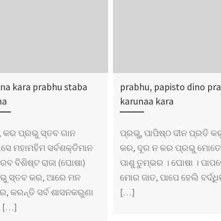
na kara prabhu staba
prabhu, papisto dino pra
na
karunaa kara
 କର ପ୍ରଭୁ ସ୍ତବ ଗାନ
ପ୍ରଭୁ, ପାପିଷ୍ଠ ଦୀନ ପ୍ରତି କ
ାସେ ମହାମହିମ ସର୍ବଶକ୍ତିମାନ
କର, ଦୂର ନ କର ପ୍ରଭୁ ମୋତ
ବ ବିଶିଷ୍ଟ ରାଜା (ଘୋଷା)
ପାଶୁ ତୁମ୍ଭର । ଘୋଷା । ପାପ
ରଭୁ ସ୍ତବ କର, ଆରେ ମନ
ମୋର ଜାତ, ପାପେ ହେଲି ବର୍ଦ୍ଧି
, କରନ୍ତି ସର୍ବ ଶାସନକରୁଣା
[…]
 […]