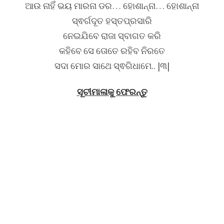
ଆଉ ନାହିଁ ଭୟ ମାରନା ଡର… ହୋଶାନ୍ନା… ହୋଶାନ୍ନା
ସ୍ଵର୍ଗଦୂତ ହସ୍ତପ୍ରସାରି
ନେଇଯିବେ ରାଜା ସ୍ବାଗତ କରି
କହିବେ ସେ ତୋତେ ରହିବ ନିରତେ
ସଦା ମୋର ସାଥେ ସ୍ଵଗିଧାମେ.. |୩|
ସୂଚୀମାଳାକୁ ଫେରନ୍ତୁ