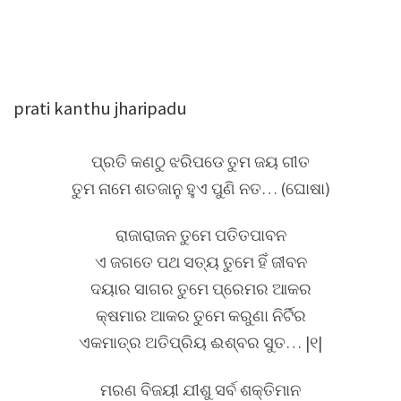
prati kanthu jharipadu
ପ୍ରତି କଣଠୁ ଝରିପଡେ ତୁମ ଜୟ ଗୀତ
ତୁମ ନାମେ ଶତଜାନୁ ହୁଏ ପୁଣି ନତ… (ଘୋଷା)
ରାଜାରାଜନ ତୁମେ ପତିତପାବନ
ଏ ଜଗତେ ପଥ ସତ୍ୟ ତୁମେ ହିଁ ଜୀବନ
ଦୟାର ସାଗର ତୁମେ ପ୍ରେମର ଆକର
କ୍ଷମାର ଆକର ତୁମେ କରୁଣା ନିର୍ଟିର
ଏକମାତ୍ର ଅତିପ୍ରିୟ ଈଶ୍ବର ସୁତ… |୧|
ମରଣ ବିଜୟୀ ଯୀଶୁ ସର୍ବ ଶକ୍ତିମାନ