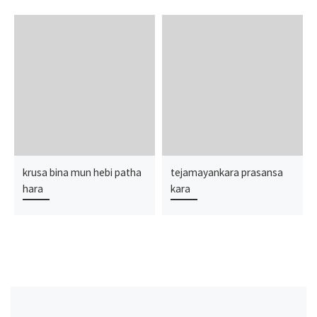
krusa bina mun hebi patha
tejamayankara prasansa
hara
kara