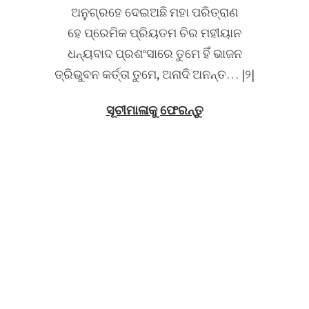
ଅନୁଗ୍ରହେ ଦେଇଅଛି ମହା ପରିତ୍ରାଣ
ହେ ପ୍ରେମିକ ପ୍ରିୟତମ ଚିର ମହୀୟାନ
ଧନ୍ୟବାଦ ପ୍ରଶଂସାରେ ତୁମେ ହିଁ ଭାଜନ
ତ୍ରିଭୁବନ କର୍ତ୍ତା ତୁମେ, ଅନାଦି ଅନନ୍ତ… |୨|
ସୂଚୀମାଳାକୁ ଫେରନ୍ତୁ