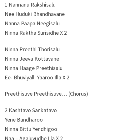
1 Nannanu Rakshisalu
Nee Huduki Bhandhavane
Nanna Paapa Neegisalu
Ninna Raktha Surisidhe X 2
Ninna Preethi Thorisalu
Ninna Jeeva Kottavane
Ninna Haage Preethisalu
Ee- Bhuviyalli Yaaroo Illa X 2
Preethisuve Preethisuve… (Chorus)
2 Kashtavo Sankatavo
Yene Bandharoo
Ninna Bittu Yendhigoo
Naa – Agaluvudhe Illa X 2