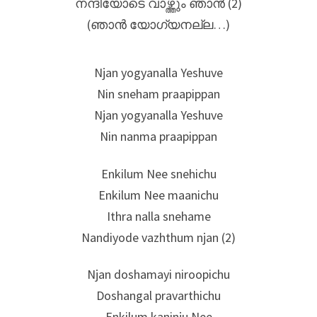
നന്ദിയോടെ വാഴ്ത്തും ഞാന്‍ (2)
(ഞാൻ യോഗ്യനല്ല…)
Njan yogyanalla Yeshuve
Nin sneham praapippan
Njan yogyanalla Yeshuve
Nin nanma praapippan
Enkilum Nee snehichu
Enkilum Nee maanichu
Ithra nalla snehame
Nandiyode vazhthum njan (2)
Njan doshamayi niroopichu
Doshangal pravarthichu
Enkilum kaninju Nee