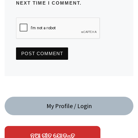
NEXT TIME I COMMENT.
My Profile / Login
ନୂଆ ଗୀତ ଯୋଡନ୍ତୁ