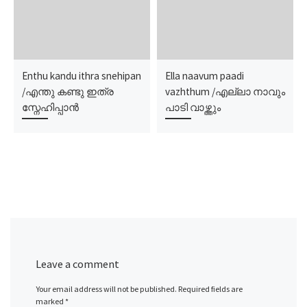
Enthu kandu ithra snehipan
Ella naavum paadi
/എന്തു കണ്ടു ഇത്ര
vazhthum /എല്ലാ നാവും
സ്നേഹിപ്പാൻ
പാടി വാഴ്ത്തും
Leave a comment
Your email address will not be published.
Required fields are
marked
*