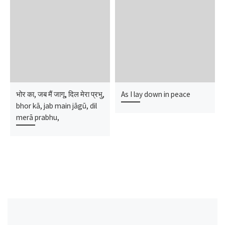
भोर का, जब मैं जागू, दिल मेरा प्रभु,
As I lay down in peace
bhor kā, jab main jāgū, dil
merā prabhu,