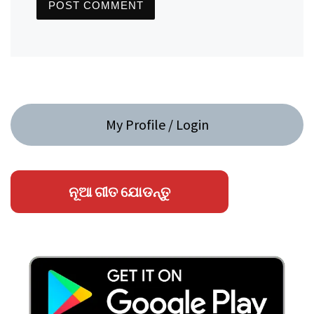
My Profile / Login
ନୂଆ ଗୀତ ଯୋଡନ୍ତୁ