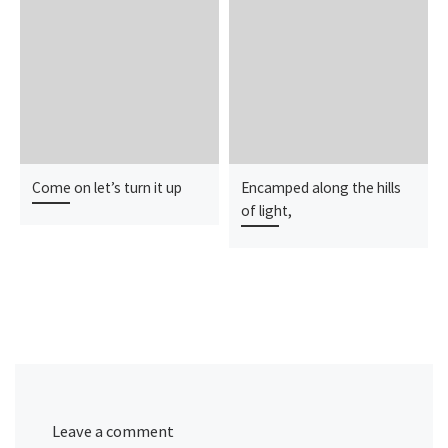
Come on let’s turn it up
Encamped along the hills
of light,
Leave a comment