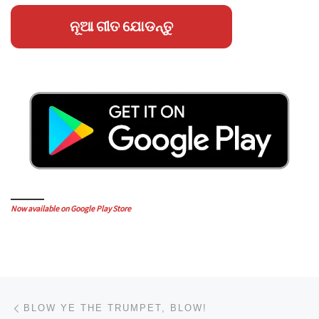
ନୂଆ ଗୀତ ଯୋଡନ୍ତୁ
Now available on Google Play Store
Post navigation
Previous post
BLOW YE THE TRUMPET, BLOW!