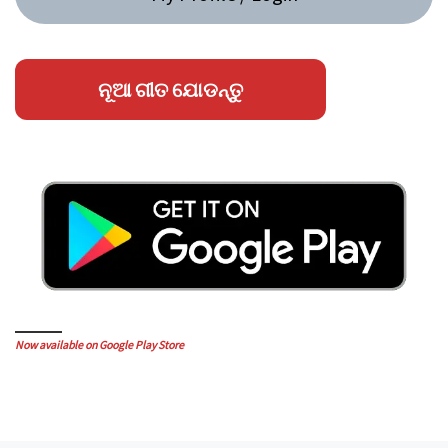
ନୂଆ ଗୀତ ଯୋଡନ୍ତୁ
Now available on Google Play Store