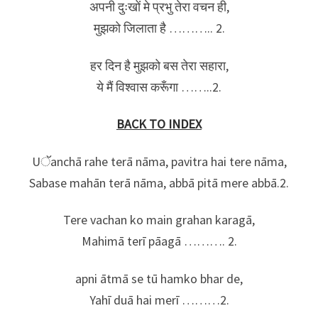
अपनी दुःखों मे प्रभु तेरा वचन ही,
मुझको जिलाता है ……….. 2.
हर दिन है मुझको बस तेरा सहारा,
ये मैं विश्वास करूँगा ……..2.
BACK TO INDEX
Uॅanchā rahe terā nāma, pavitra hai tere nāma,
Sabase mahān terā nāma, abbā pitā mere abbā.2.
Tere vachan ko main grahan karagā,
Mahimā terī pāagā ………. 2.
apni ātmā se tū hamko bhar de,
Yahī duā hai merī ………2.