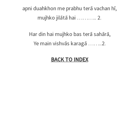
apni duahkhon me prabhu terā vachan hī,
mujhko jilātā hai ……….. 2.
Har din hai mujhko bas terā sahārā,
Ye main vishvās karagā ……..2.
BACK TO INDEX