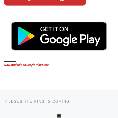
Now available on Google Play Store
Post navigation
Previous post
JESUS THE KING IS COMING
BACK TO POST LIST