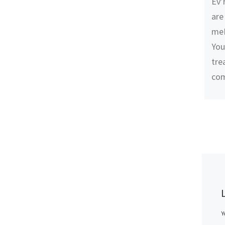
Ev’
are
meE
You
tre
com
Y