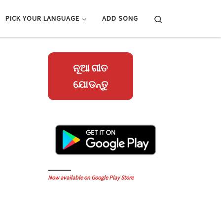
Search
PICK YOUR LANGUAGE
ADD SONG
ନୂଆ ଗୀତ
ଯୋଡନ୍ତୁ
Now available on Google Play Store