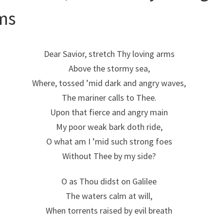
ms
Dear Savior, stretch Thy loving arms
Above the stormy sea,
Where, tossed ’mid dark and angry waves,
The mariner calls to Thee.
Upon that fierce and angry main
My poor weak bark doth ride,
O what am I ’mid such strong foes
Without Thee by my side?
O as Thou didst on Galilee
The waters calm at will,
When torrents raised by evil breath