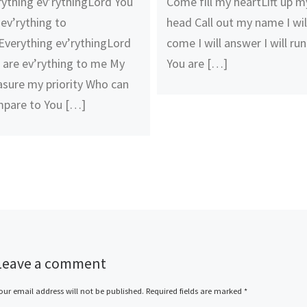
rything ev’rythingLord You
Come fill my heartLift up m
 ev’rything to
head Call out my name I wil
verything ev’rythingLord
come I will answer I will run
 are ev’rything to me My
You are […]
asure my priority Who can
pare to You […]
Leave a comment
our email address will not be published.
Required fields are marked
*