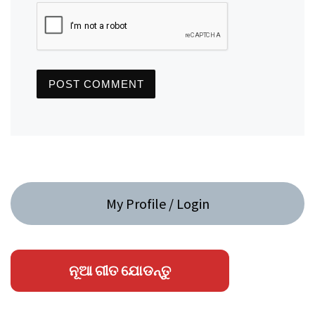
My Profile / Login
ନୂଆ ଗୀତ ଯୋଡନ୍ତୁ