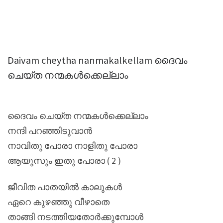
Daivam cheytha nanmakalkellam ദൈവം
ചെയ്ത നന്മകൾക്കെല്ലാം
ദൈവം ചെയ്ത നന്മകൾക്കെല്ലാം
നന്ദി പറഞ്ഞിടുവാൻ
നാവിതു പോരാ നാളിതു പോരാ
ആയുസും ഇതു പോരാ ( 2 )
ജീവിത പാതയിൽ കാലുകൾ
ഏറെ കുഴഞ്ഞു വീഴാതെ
താങ്ങി നടത്തിയതോർക്കുമ്പോൾ