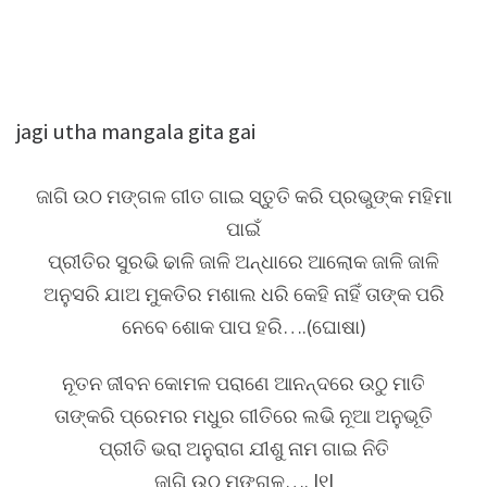
jagi utha mangala gita gai
ଜାଗି ଉଠ ମଙ୍ଗଳ ଗୀତ ଗାଇ ସ୍ତୁତି କରି ପ୍ରଭୁଙ୍କ ମହିମା
ପାଇଁ
ପ୍ରୀତିର ସୁରଭି ଢାଳି ଜାଳି ଅନ୍ଧାରେ ଆଲୋକ ଜାଳି ଜାଳି
ଅନୁସରି ଯାଅ ମୁକତିର ମଶାଲ ଧରି କେହି ନାହିଁ ତାଙ୍କ ପରି
ନେବେ ଶୋକ ପାପ ହରି….(ଘୋଷା)
ନୂତନ ଜୀବନ କୋମଳ ପରାଣେ ଆନନ୍ଦରେ ଉଠୁ ମାତି
ତାଙ୍କରି ପ୍ରେମର ମଧୁର ଗୀତିରେ ଲଭି ନୂଆ ଅନୁଭୂତି
ପ୍ରୀତି ଭରା ଅନୁରାଗ ଯୀଶୁ ନାମ ଗାଇ ନିତି
ଜାଗି ଉଠ ମଙ୍ଗଳ…. |୧|