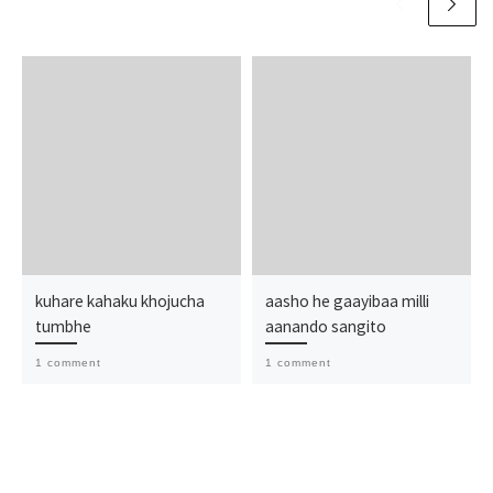
kuhare kahaku khojucha
aasho he gaayibaa milli
tumbhe
aanando sangito
1 comment
1 comment