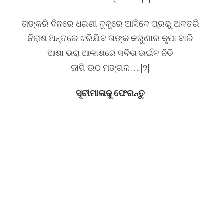
ତାଙ୍କରି ଦିନରେ ଧରଣୀ ବୁକୁରେ ଆସିବେ ପ୍ରଭୁ ଅବତରି
ନିରାଶ ଅନ୍ତରେ ଝରିଯିବ ତାଙ୍କ କରୁଣାର କୃପା ବାରି
ଆଶା ଭରା ଆକାଶରେ ସବିତା ଉଇଁବ ନିତି
ଜାଗି ଉଠ ମଙ୍ଗଳ….|୨|
ସୂଚୀମାଳାକୁ ଫେରନ୍ତୁ