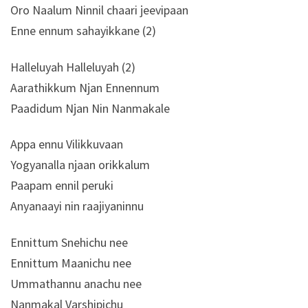
Oro Naalum Ninnil chaari jeevipaan
Enne ennum sahayikkane (2)
Halleluyah Halleluyah (2)
Aarathikkum Njan Ennennum
Paadidum Njan Nin Nanmakale
Appa ennu Vilikkuvaan
Yogyanalla njaan orikkalum
Paapam ennil peruki
Anyanaayi nin raajiyaninnu
Ennittum Snehichu nee
Ennittum Maanichu nee
Ummathannu anachu nee
Nanmakal Varshipichu