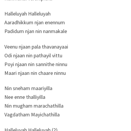
Halleluyah Halleluyah
Aaradhikkum njan enennum
Padidum njan nin nanmakale
Veenu njaan pala thavanayaai
Odi njaan nin pathayil vittu
Poyi njaan nin sannithe ninnu
Maari njaan nin chaare ninnu
Nin sneham maariyilla
Nee enne thalliyilla
Nin mugham marachathilla
Vagdatham Mayichathilla
Halleluyah Halleluyah (2)