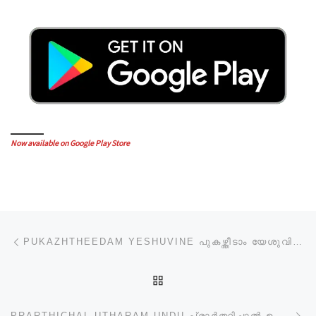
Now available on Google Play Store
Post navigation
Previous post
PUKAZHTHEEDAM YESHUVINE പുകഴ്ത്തീടാം യേശുവിനെ
BACK TO POST LIST
Ne