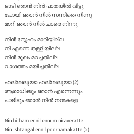
ഓടി ഞാൻ നിൻ പാതയിൽ വിട്ടു
പോയി ഞാൻ നിൻ സന്നിതെ നിന്നു
മാറി ഞാൻ നിൻ ചാരെ നിന്നു
നിൻ സ്നേഹം മാറിയില്ല
നീ എന്നെ തള്ളിയില്ല
നിൻ മുഖം മറച്ചതില്ല
വാഗ്ദത്തം മയിച്ചതില്ല
ഹല്ലേലൂയാ ഹല്ലേലൂയാ (2)
ആരാധിക്കും ഞാൻ എന്നെന്നും
പാടിടും ഞാൻ നിൻ നന്മകളെ
Nin hitham ennil ennum niraveratte
Nin Ishtangal ennil poornamakatte (2)