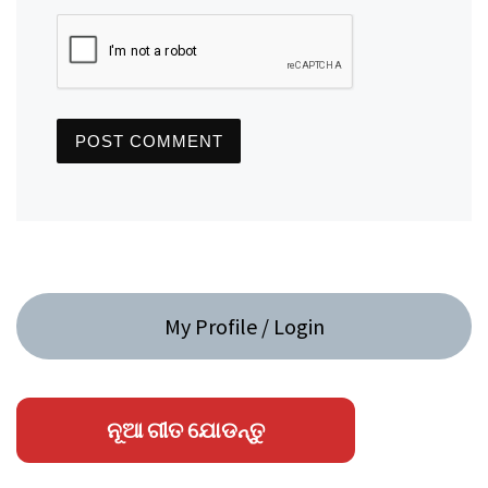
My Profile / Login
ନୂଆ ଗୀତ ଯୋଡନ୍ତୁ