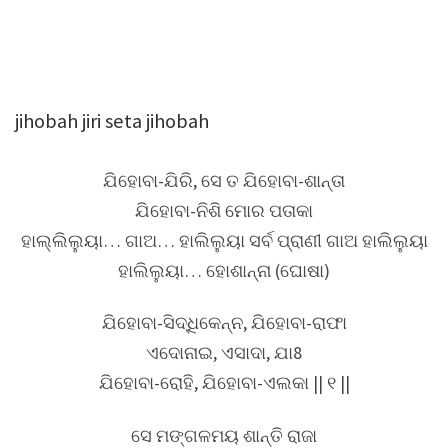
jihobah jiri seta jihobah
ଯିହୋବା-ଯିରି, ସେ ତ ଯିହୋବା-ଶାନ୍ତା
ଯିହୋବା-ନିଶି ମୋର ପତାକା
ହାଲ୍ଲିଲୁୟା… ଗାଅ… ହାଲିଲୁୟା ସର୍ବ ପ୍ରାଣୀ ଗାଅ ହାଲିଲୁୟା
ହାଲିଲୁୟା… ହୋଶାନ୍ନା (ଘୋଷା)
ଯିହୋବା-ସିଦ୍ଧିକେନ୍ନ, ଯିହୋବା-ରାଫା
ଏଦୋନାଇ, ଏସାଦା, ଯା8
ଯିହୋବା-ରୋହି, ଯିହୋବା-ଏଲକା || ୧ ||
ସେ ମଙ୍ଗଳମୟ ଶାନ୍ତି ରାଜା