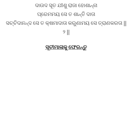
ଦାଉଦ ସୂତ ଯୀଶୁ ରାଜା ହୋଶାନ୍ନା
ପ୍ରେମମୟ ସେ ତ ଶାନ୍ତି ଦାତା
ସଚ୍ଚିଦାନନ୍ଦ ସେ ତ କ୍ଷମାଦାତା କରୁଣାମୟ ସେ ତ୍ରାଣକରତା ||
୨ ||
ସୂଚୀମାଳାକୁ ଫେରନ୍ତୁ