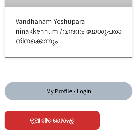
Vandhanam Yeshupara
ninakkennum /വന്ദനം യേശുപരാ
നിനക്കെന്നും
My Profile / Login
ନୂଆ ଗୀତ ଯୋଡନ୍ତୁ