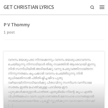
GET CHRISTIAN LYRICS
Skip to content
Search
P V Thommy
1 post
വന്ദനം യേശുപരാ നിനക്കെന്നും വന്ദനം യേശുപരാവന്ദനം
ചെയ്യുന്നു നിന്നാടിയാർ തിരു നാമത്തിൻ ആദരവായി ഇന്നു
നിൻ സന്നിധിയിൽ അടിയർക്കു വന്നു ചേരുവത്തിനായ്തന്ന
നിന്നുന്നതമാം കൃപക്കാഭി വന്ദനം ചെയ്തിടുന്നു നിൻ
രുധിരമതിനാൽ പ്രീതിഷ്ഠിച്ച ജീവ പുതു
വഴിയായിനിന്നാടിയാർക്കു പിതാവിനു സന്നിധൗ വന്നിടാമേ
സതതം ഇത്ര മഹത്വമുള്ള പദവിയെ ഈ
പുഴുക്കൾക്കരുളാൻപാത്രത ഏതുമില്ല നിന്റെ കൃപ എത്ര
വിചിത്രമഹോ വാന ധൂത ഗണങ്ങൾ മനോഹര ഗാനങ്ങളാൽ
സതതംഓണമെന്യേ പുകഴ്ത്തി സ്തുതിക്കുന്ന വാനവനെ നിനക്ക്
[…]