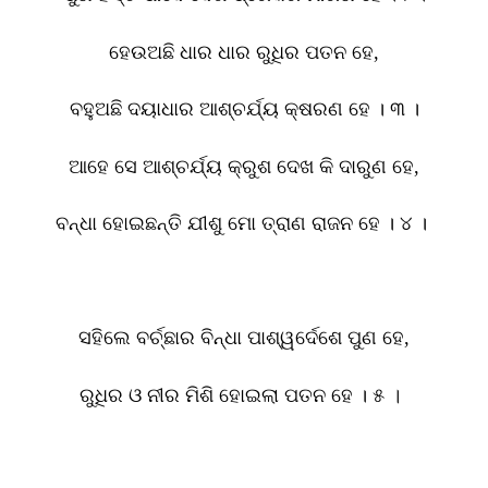
ହେଉଅଛି ଧାର ଧାର ରୁଧିର ପତନ ହେ
,
ବହୁଅଛି ଦୟାଧାର ଆଶ୍ଚର୍ଯ୍ୟ କ୍ଷରଣ ହେ । ୩ ।
ଆହେ ସେ ଆଶ୍ଚର୍ଯ୍ୟ କ୍ରୁଶ ଦେଖ କି ଦାରୁଣ ହେ
,
ବନ୍ଧା ହୋଇଛନ୍ତି ଯୀଶୁ ମୋ ତ୍ରାଣ ରାଜନ ହେ । ୪ ।
ସହିଲେ ବର୍ଚ୍ଛାର ବିନ୍ଧା ପାଶ୍ୱର୍ଦେଶେ ପୁଣ ହେ
,
ରୁଧିର ଓ ନୀର ମିଶି ହୋଇଲା ପତନ ହେ । ୫
।