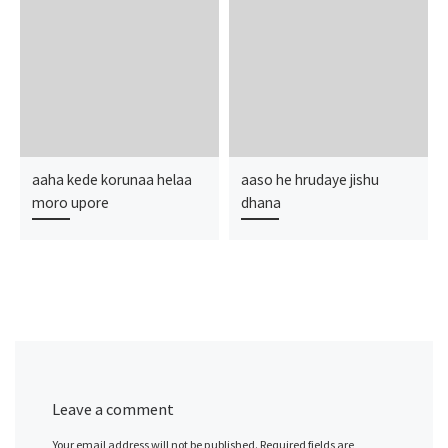
aaha kede korunaa helaa
aaso he hrudaye jishu
moro upore
dhana
Leave a comment
Your email address will not be published.
Required fields are