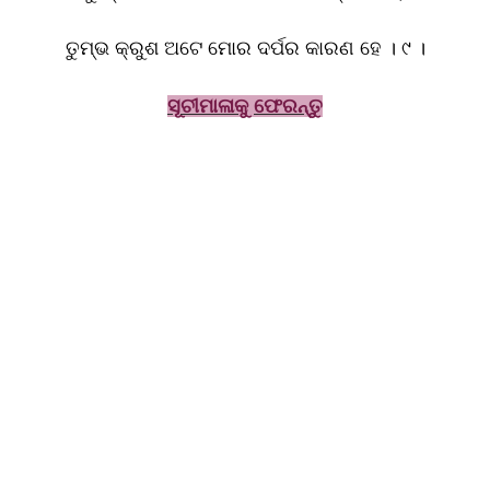
ତୁମ୍ଭ କ୍ରୁଶ ଅଟେ ମୋର ଦର୍ପର କାରଣ ହେ । ୯ ।
ସୂ
ଚୀମାଳାକୁ ଫେରନ୍ତୁ