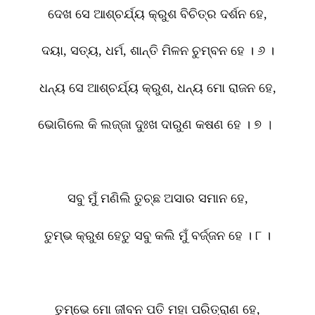
ଦେଖ ସେ ଆଶ୍ଚର୍ଯ୍ୟ କ୍ରୁଶ ବିଚିତ୍ର ଦର୍ଶନ ହେ
,
ଦୟା
,
ସତ୍ୟ
,
ଧର୍ମ
,
ଶାନ୍ତି ମିଳନ ଚୁମ୍ବନ ହେ । ୬ ।
ଧନ୍ୟ ସେ ଆଶ୍ଚର୍ଯ୍ୟ କ୍ରୁଶ
,
ଧନ୍ୟ ମୋ ରାଜନ ହେ
,
ଭୋଗିଲେ କି ଲଜ୍ଜା ଦୁଃଖ ଦାରୁଣ କଷଣ ହେ । ୭
।
ସବୁ ମୁଁ ମଣିଲି ତୁଚ୍ଛ ଅସାର ସମାନ ହେ
,
ତୁମ୍ଭ କ୍ରୁଶ ହେତୁ ସବୁ କଲି ମୁଁ ବର୍ଜ୍ଜନ ହେ । ୮ ।
ତୁମ୍ଭେ ମୋ ଜୀବନ ପତି ମହା ପରିତ୍ରାଣ ହେ
,