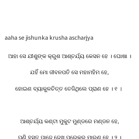
aaha se jishunka krusha ascharjya
ଆହା ସେ ଯୀଶୁଙ୍କ କ୍ରୁଶ ଆଶ୍ଚର୍ଯ୍ୟ କେସନ ହେ । ଘୋଷା ।
ଯହିଁ ମୋ ଜୀବନପତି ସେ ମହାମହିମ ହେ
,
ହୋଇଣ ବ୍ୟାକୁଳଚିତ୍ତ ତେଜିଥିଲେ ପ୍ରାଣ ହେ । ୧
।
ଆଶ୍ଚର୍ଯ୍ୟ କଣ୍ଟା ମୁକୁଟ ମୁଣ୍ଡରେ ମଣ୍ଡନ ହେ
,
ପୁଣି ହସ୍ତ ପାଦେ ଦେଖ ପ୍ରେକର ମାରଣ ହେ । ୨ ।