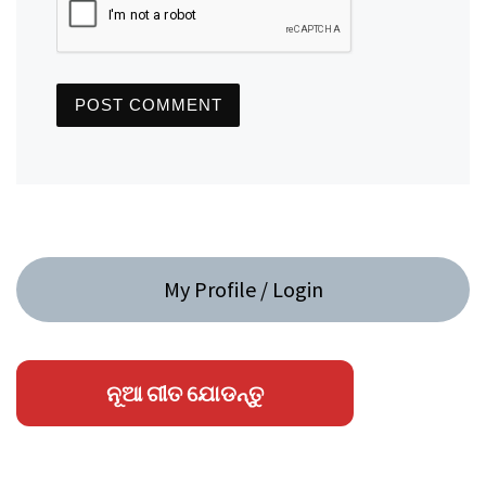
My Profile / Login
ନୂଆ ଗୀତ ଯୋଡନ୍ତୁ