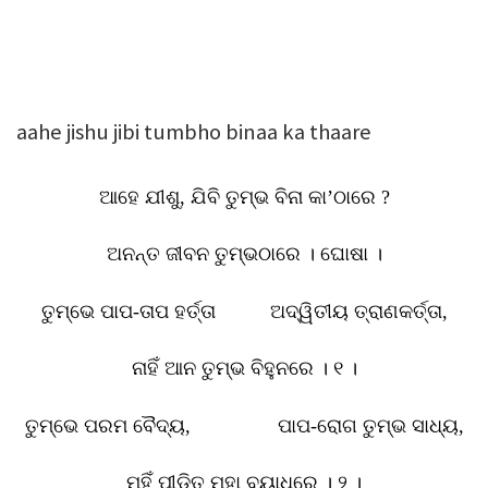
aahe jishu jibi tumbho binaa ka thaare
ଆହେ ଯୀଶୁ
,
ଯିବି ତୁମ୍ଭ ବିନା କା’ଠାରେ
?
ଅନନ୍ତ ଜୀବନ ତୁମ୍ଭଠାରେ । ଘୋଷା ।
ତୁମ୍ଭେ ପାପ-ତାପ ହର୍ତ୍ତା ଅଦ୍ୱିତୀୟ ତ୍ରାଣକର୍ତ୍ତା
,
ନାହିଁ ଆନ ତୁମ୍ଭ ବିହୁନରେ । ୧ ।
ତୁମ୍ଭେ ପରମ ବୈଦ୍ୟ
,
ପାପ-ରୋଗ ତୁମ୍ଭ ସାଧ୍ୟ
,
ମୁହିଁ ପୀଡ଼ିତ ମହା ବ୍ୟାଧିରେ । ୨ ।