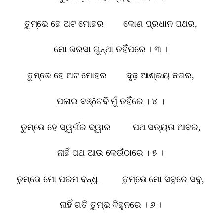
ତୁମ୍ଭେ ହେ ଅଟ ମୋହର କୋଣ ପ୍ରଧାନ ପଥର
,
ମୋ ଭରସା ଗୁନ୍ଥା ତହିଁପରେ । ୩ ।
ତୁମ୍ଭେ ହେ ଅଟ ମୋହର ଦୃଢ଼ ଆଶ୍ରୟ ନଗର
,
ପଳାଇ ବଞ୍
ô
ଚବି ମୁଁ ତହିଁରେ । ୪ ।
ତୁମ୍ଭେ ହେ ସ୍ୱର୍ଗର ଦ୍ୱାର ପଥ ସତ୍ୟତା ଆବର
,
ନାହିଁ ପଥ ଆଉ କେଉଁଠାରେ । ୫ ।
ତୁମ୍ଭେ ମୋ ପରମ ବନ୍ଧୁ ତୁମ୍ଭେ ମୋ ସବୁରେ ସବୁ
,
ନାହିଁ ଗତି ତୁମ୍ଭ ବିହୁନରେ । ୬ ।