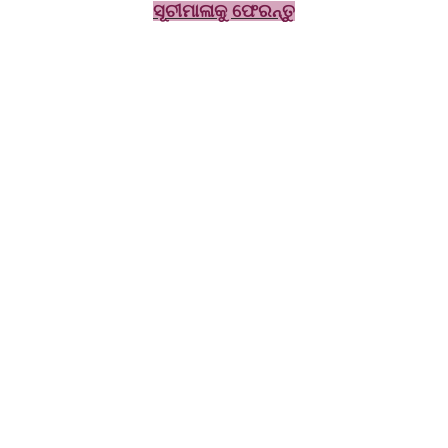
ସୂ
ଚୀମାଳାକୁ ଫେରନ୍ତୁ