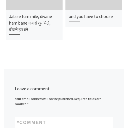
Jab se tum mile, divane
and you have to choose
ham bane जब से तुम मिले,
दीवाने हम बने
Leave a comment
Your email address will not be published.
Required fields are
marked
*
*
COMMENT