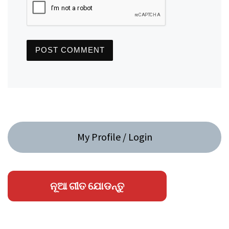
My Profile / Login
ନୂଆ ଗୀତ ଯୋଡନ୍ତୁ