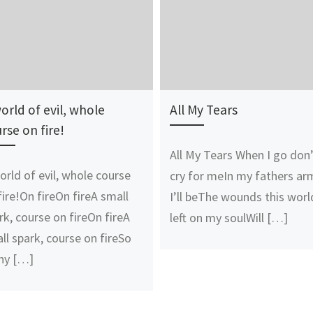
orld of evil, whole
All My Tears
rse on fire!
All My Tears When I go don
orld of evil, whole course
cry for meIn my fathers ar
fire!On fireOn fireA small
I’ll beThe wounds this worl
rk, course on fireOn fireA
left on my soulWill […]
ll spark, course on fireSo
ny […]