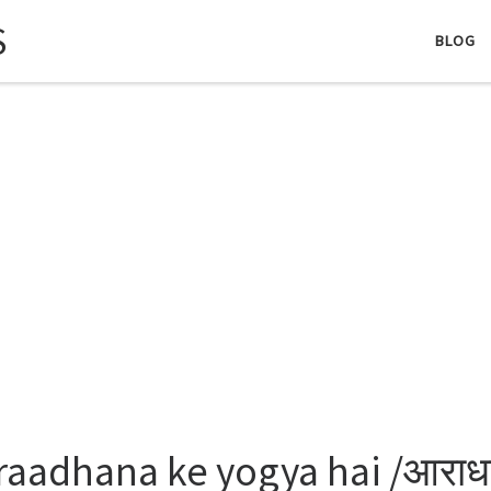
S
BLOG
raadhana ke yogya hai /आराध