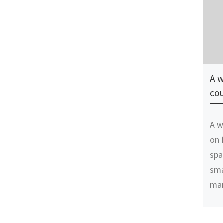
A w
cou
A w
on 
spa
sma
ma