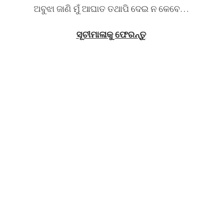
ଅବୁଝା ଜାଣି ମୁଁ ଆଘାତ ତଥାପି ଦେଇ ନ କେବେ…
ସୂଚୀମାଳାକୁ ଫେରନ୍ତୁ