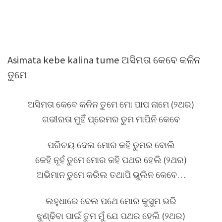
Asimata kebe kalina tume ଅସିମତା କେବେ କଳିନ
ତୁମେ
ଅସିମତା କେବେ କଳିନ ତୁମେ ମୋ ପାପ ନାମେ (୨ଥର)
ଗଭୀରତା ମୁହିଁ ପ୍ରେମର ତୁମ ମାପିନି କେବେ
ପରିଚୟ ଦେଲ ମୋର କହି ତୁମର ବୋଲି
କେହି ନୂହଁ ତୁମେ ମୋର କହି ପଥର ହେଲି (୨ଥର)
ଅଭିମାନ ତୁମେ କରିଲ ତଥାପି ଭୁଲିନ କେବେ…
ଲହୁଧାରେ ଦେଲ ପଥେ ମୋର କୁସୁମ ଭରି
ଝୁଣ୍ଢିବା ପାଇଁ ତୁମ ମୁଁ ଯେ ପଥର ହେଲି (୨ଥର)