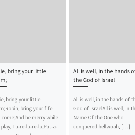
lie, bring your little
All is well, in the hands o
um;
the God of Israel
ie, bring your little
All is well, in the hands of t
m;Robin, bring your fife
God of IsraelAll is well, in t
 come;And be merry while
Name Of the One who
 play, Tu-re-lu-re-lu,Pat-a-
conquered hellwoah, […]