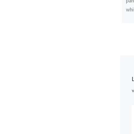
pan
whi
Y