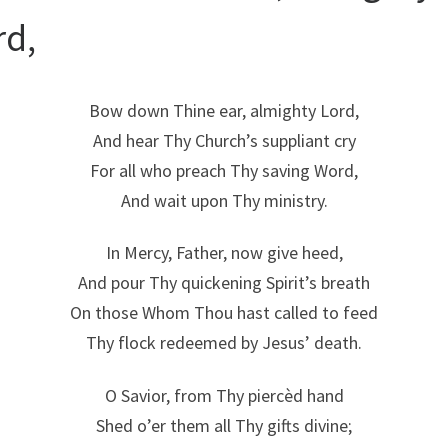
rd,
Bow down Thine ear, almighty Lord,
And hear Thy Church’s suppliant cry
For all who preach Thy saving Word,
And wait upon Thy ministry.
In Mercy, Father, now give heed,
And pour Thy quickening Spirit’s breath
On those Whom Thou hast called to feed
Thy flock redeemed by Jesus’ death.
O Savior, from Thy piercèd hand
Shed o’er them all Thy gifts divine;