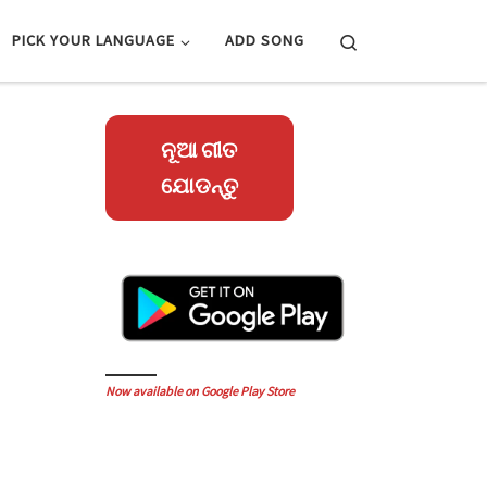
Search
PICK YOUR LANGUAGE
ADD SONG
ନୂଆ ଗୀତ
ଯୋଡନ୍ତୁ
Now available on Google Play Store