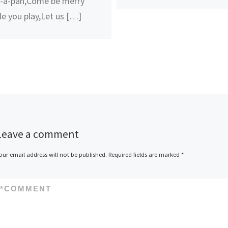
-a-pan,Come be merry
le you play,Let us […]
Leave a comment
our email address will not be published.
Required fields are marked
*
*
COMMENT