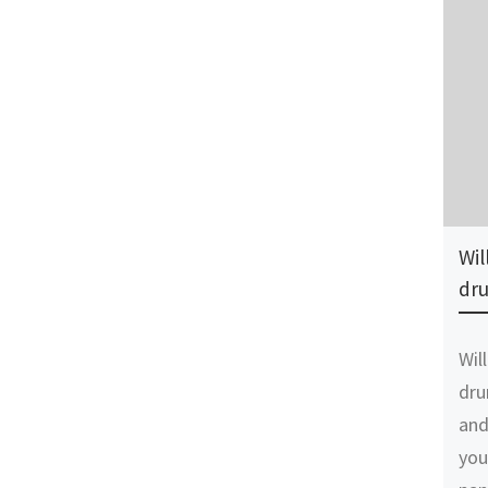
Wil
dr
Will
dru
and
you