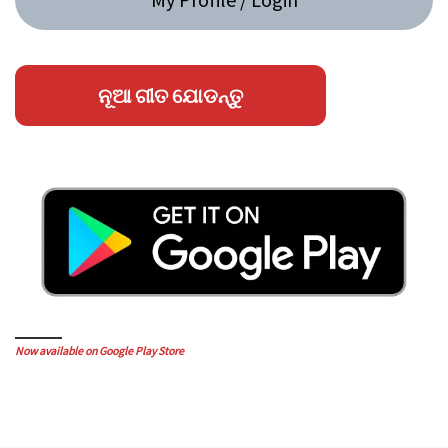
ନୂଆ ଗୀତ ଯୋଡନ୍ତୁ
Now available on Google Play Store