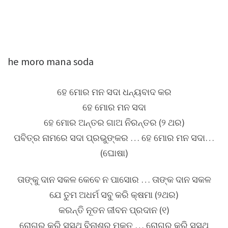
he moro mana soda
ହେ ମୋର ମନ ସଦା ଧନ୍ୟବାଦ କର
ହେ ମୋର ମନ ସଦା
ହେ ମୋର ଅନ୍ତର ଗାଅ ନିରନ୍ତର (୨ ଥର)
ପବିତ୍ର ନାମରେ ସଦା ପ୍ରଭୁଙ୍କର … ହେ ମୋର ମନ ସଦା…
(ଘୋଷା)
ତାଙ୍କୁ ଦାନ ସକଳ କେବେ ନ ପାସୋର … ତାଙ୍କ ଦାନ ସକଳ
ଯେ ତୁମ ଅଧର୍ମ ସବୁ କରି କ୍ଷମା (୨ଥର)
କରନ୍ତି ନୂତନ ଜୀବନ ପ୍ରଦାନ (୧)
ରୋଗରୁ କରି ସୁସ୍ଥ ବିନାଶରୁ ମୁକ୍ତ … ରୋଗରୁ କରି ସୁସ୍ଥ