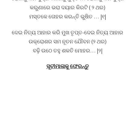
କରୁଣାରେ ଭରା ଦୟାର କିରଟି ( ୨ ଥର)
ମସ୍ତକେ ତୋହର କରନ୍ତି ଭୁଷିତ … |୧|
ଦେଇ ନିତ୍ୟ ଆହାର କରି ମୁଖ ତୃପ୍ତ-ଦେଇ ନିତ୍ୟ ଆହାର
ଉକ୍ରୋଶର ସମ ନୂତନ ଯୌବନ (୨ ଥର)
ବଢ଼ି ଉଠେ ତହୁ ଶକତି ମୋହର… |୨|
ସୂଚୀମାଳାକୁ ଫେରନ୍ତୁ