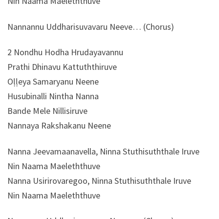
Nin Naama Maeleththuve
Nannannu Uddharisuvavaru Neeve… (Chorus)
2 Nondhu Hodha Hrudayavannu
Prathi Dhinavu Kattuththiruve
Oḷḷeya Samaryanu Neene
Husubinalli Nintha Nanna
Bande Mele Nillisiruve
Nannaya Rakshakanu Neene
Nanna Jeevamaanavella, Ninna Stuthisuththale Iruve
Nin Naama Maeleththuve
Nanna Usirirovaregoo, Ninna Stuthisuththale Iruve
Nin Naama Maeleththuve