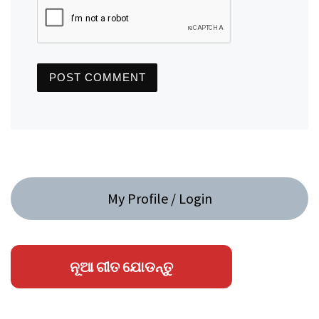
My Profile / Login
ନୂଆ ଗୀତ ଯୋଡନ୍ତୁ