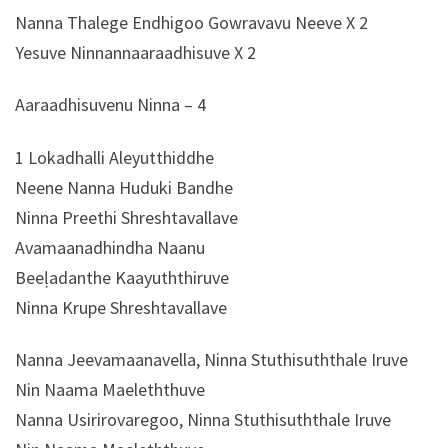
Nanna Thalege Endhigoo Gowravavu Neeve X 2
Yesuve Ninnannaaraadhisuve X 2
Aaraadhisuvenu Ninna – 4
1 Lokadhalli Aleyutthiddhe
Neene Nanna Huduki Bandhe
Ninna Preethi Shreshtavallave
Avamaanadhindha Naanu
Beeḷadanthe Kaayuththiruve
Ninna Krupe Shreshtavallave
Nanna Jeevamaanavella, Ninna Stuthisuththale Iruve
Nin Naama Maeleththuve
Nanna Usirirovaregoo, Ninna Stuthisuththale Iruve