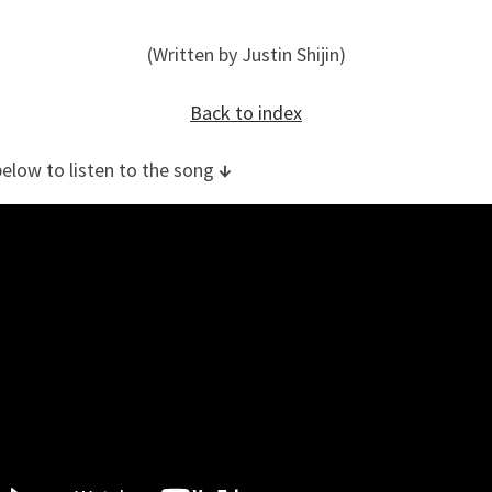
(Written by Justin Shijin)
Back to index
below to listen to the song
↓