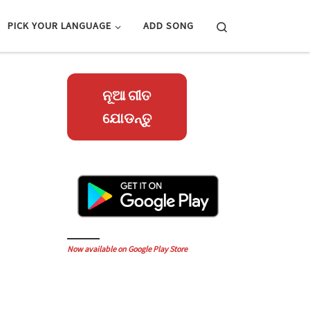
Search
PICK YOUR LANGUAGE
ADD SONG
ନୂଆ ଗୀତ
ଯୋଡନ୍ତୁ
Now available on Google Play Store