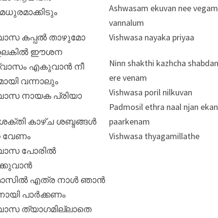
Ashwasam ekuvan nee vegam
മധുരമാക്കിടും
vannalum
വാസ കപ്പൽ താഴുമോ
Vishwasa nayaka priyaa
ഉലകിൽ ഈശന
Ninn shakthi kazhcha shabdan
വാസം എകുവാൻ നീ
ere venam
ായി വന്നാലും
Vishwasa poril nilkuvan
വാസ നായക പ്രിയാ
Padmosil ethra naal njan ekan
ശക്തി കാഴ്ച ശബ്ദങ്ങൾ
paarkenam
 വേണം
Vishwasa thyagamillathe
്വാസ പോരിൽ
്കുവാൻ
മോസിൽ എത്ര നാൾ ഞാൻ
ായി പാർക്കണം
വാസ ത്യാഗമില്ലാതെ