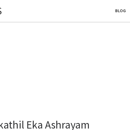
S
BLOG
kathil Eka Ashrayam