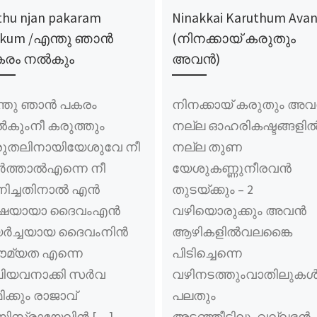
thu njan pakaram
Ninakkai Karuthum Ava
lkum /എന്തു ഞാൻ
(നിനക്കായ് കരുതും
രം നൽകും
അവൻ)
്തു ഞാൻ പകരം
നിനക്കായ് കരുതും അ
കുംനീ കരുത്തും
നല്ല ഓഹരികഷ്ടങ്ങളി
ുതലിനായിയേശുവേ നീ
നല്ല തുണ
ത്താൽഎന്നെ നീ
യേശുകണ്ണുനീരവൻ
നിച്ചതിനാൽ എൻ
തുടയ്ക്കും – 2
്ഷയായാ ദൈവംഎൻ
വഴിയൊരുക്കും അവൻ
ർച്ചയായ ദൈവംനിൻ
ആഴികളിൽവലങ്കൈ
മ്യത എന്നെ
പിടിച്ചെന്നെ
ിയവനാക്കി സർവ
വഴിനടത്തുംവാതിലുക
ിക്കും രാജാവ്‌
പലതും
യിസ്രായേലിൻ […]
അടഞ്ഞീടിലുംവല്ലഭൻ