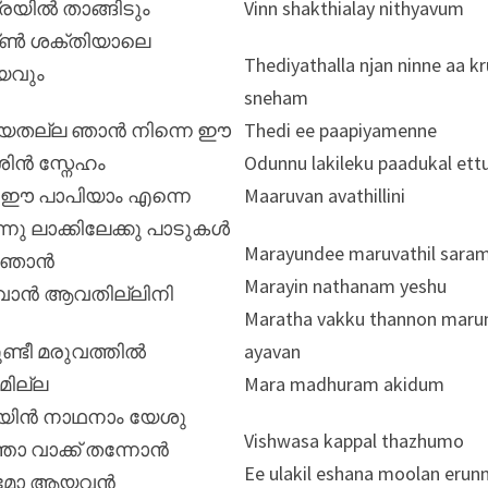
രയിൽ താങ്ങിടും
Vinn shakthialay nithyavum
്ൺ ശക്തിയാലെ
Thediyathalla njan ninne aa kr
യവും
sneham
ിയതല്ല ഞാൻ നിന്നെ ഈ
Thedi ee paapiyamenne
ശിൻ സ്നേഹം
Odunnu lakileku paadukal ettu
 ഈ പാപിയാം എന്നെ
Maaruvan avathillini
്നു ലാക്കിലേക്കു പാടുകൾ
Marayundee maruvathil sarami
ു ഞാൻ
Marayin nathanam yeshu
വാൻ ആവതില്ലിനി
Maratha vakku thannon mar
ണ്ടീ മരുവത്തിൽ
ayavan
ില്ല
Mara madhuram akidum
യിൻ നാഥനാം യേശു
Vishwasa kappal thazhumo
്താ വാക്ക് തന്നോൻ
Ee ulakil eshana moolan erun
ുമോ ആയവൻ