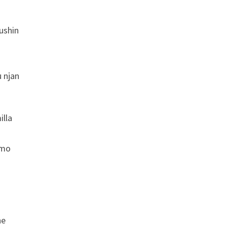
ushin
 njan
lla
umo
ne