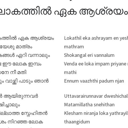
ലോകത്തിൽ ഏക ആശ്രയം
ത്തിൽ ഏക ആശ്രയം
Lokathil eka ashrayam en yes
േശു മാത്രം
mathram
്ങൾ ഏറി വന്നാലും
Shokangal eri vannalum
ട ഈ ലോക ഇമ്പം
Venda ee loka impam priyane
യനേ നീ മതി
mathi
ം വാഴ്ത്തി പാടും ഞാൻ
Ennum vaazhthi padum njan
വർ ആയിരുന്നവർ
Uttavarairunnavar dweshicha
ിച്ചാലും
Matamillatha snehithan
റമില്ലാത്ത സ്നേഹിതൻ
Klesham niranja loka yathrayil
േശം നിറഞ്ഞ ലോക
thaangidum