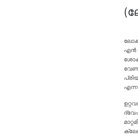
(
ലോക
എൻ യ
ശോകങ
വേണ്
പ്രി
എന്നു
ഉറ്റ
ദ്വേഷ
മാറ്
ക്ല