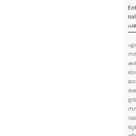
En
na
പക
എന
നൽ
കര
ഓർ
മാ
രക
ഉയ
സൗ
വല
ഭൂമ
നീ