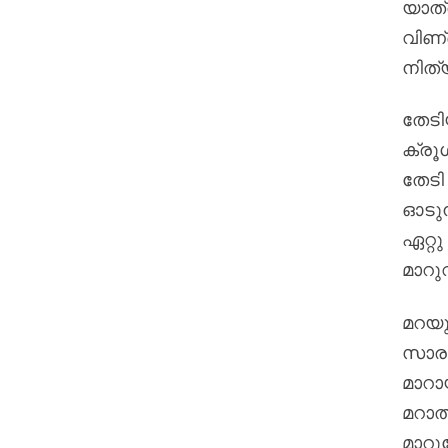
യാത്
വിണ
നിത്
തേട
ക്രൂ
തേടി
ഓടുന
ഏറ്റ
മാറു
മറയു
സാരമ
മാറാ
മറാത
മാറ