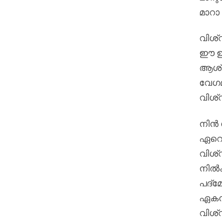
മാറാ 
വിശ്
ഈ 
ആശ്
വേഗമ
വിശ്
നിൻ 
ഏറെ
വിശ
നിൽക
പദ്
ഏകന
വിശ്