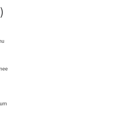
)
hu
 nee
lum