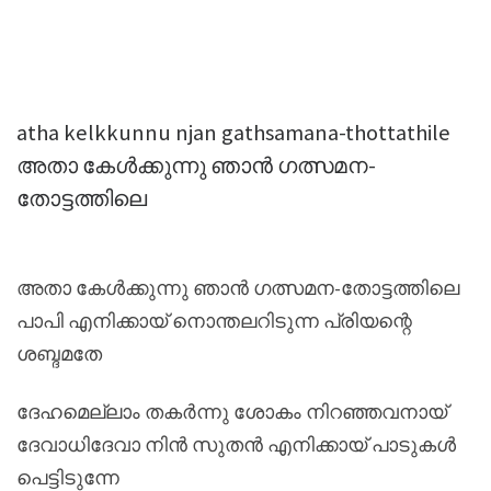
atha kelkkunnu njan gathsamana-thottathile
അതാ കേൾക്കുന്നു ഞാൻ ഗത്സമന-
തോട്ടത്തിലെ
അതാ കേൾക്കുന്നു ഞാൻ ഗത്സമന-തോട്ടത്തിലെ
പാപി എനിക്കായ് നൊന്തലറിടുന്ന പ്രിയന്റെ
ശബ്ദമതേ
ദേഹമെല്ലാം തകർന്നു ശോകം നിറഞ്ഞവനായ്
ദേവാധിദേവാ നിൻ സുതൻ എനിക്കായ് പാടുകൾ
പെട്ടിടുന്നേ