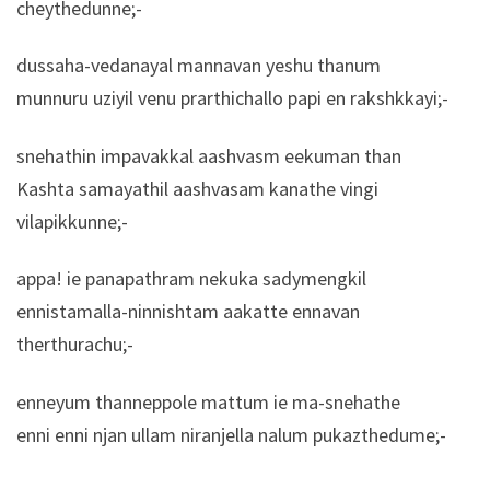
cheythedunne;-
dussaha-vedanayal mannavan yeshu thanum
munnuru uziyil venu prarthichallo papi en rakshkkayi;-
snehathin impavakkal aashvasm eekuman than
Kashta samayathil aashvasam kanathe vingi
vilapikkunne;-
appa! ie panapathram nekuka sadymengkil
ennistamalla-ninnishtam aakatte ennavan
therthurachu;-
enneyum thanneppole mattum ie ma-snehathe
enni enni njan ullam niranjella nalum pukazthedume;-