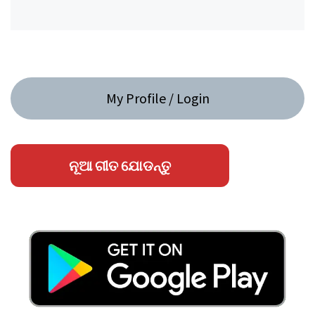
My Profile / Login
ନୂଆ ଗୀତ ଯୋଡନ୍ତୁ