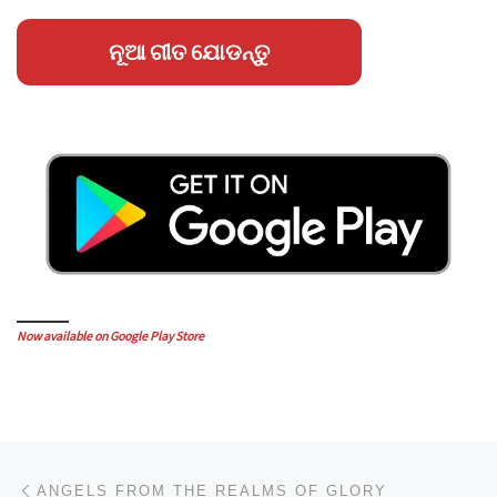
ନୂଆ ଗୀତ ଯୋଡନ୍ତୁ
Now available on Google Play Store
Post navigation
Previous post
ANGELS FROM THE REALMS OF GLORY