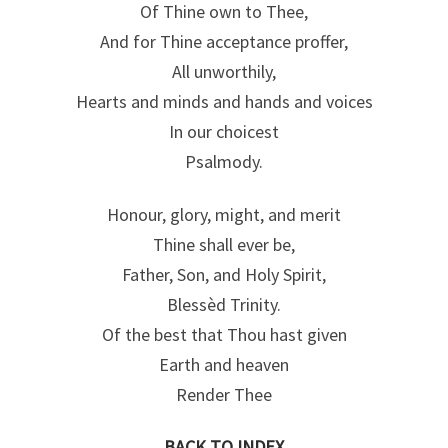
Of Thine own to Thee,
And for Thine acceptance proffer,
All unworthily,
Hearts and minds and hands and voices
In our choicest
Psalmody.
Honour, glory, might, and merit
Thine shall ever be,
Father, Son, and Holy Spirit,
Blessèd Trinity.
Of the best that Thou hast given
Earth and heaven
Render Thee
BACK TO INDEX