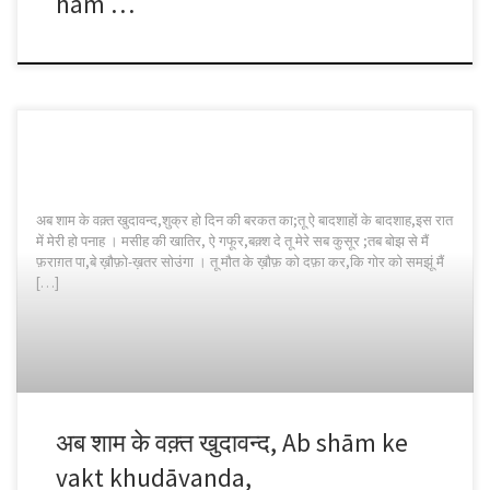
ham …
अब शाम के वक़्त खुदावन्द,शुक्र हो दिन की बरकत का;तू ऐ बादशाहों के बादशाह,इस रात
में मेरी हो पनाह । मसीह की खातिर, ऐ गफूर,बक़्श दे तू मेरे सब कुसूर ;तब बोझ से मैं
फ़राग़त पा,बे ख़ौफ़ो-ख़तर सोउंगा । तू मौत के ख़ौफ़ को दफ़ा कर,कि गोर को समझूं मैं
[…]
अब शाम के वक़्त खुदावन्द, Ab shām ke
vakt khudāvanda,