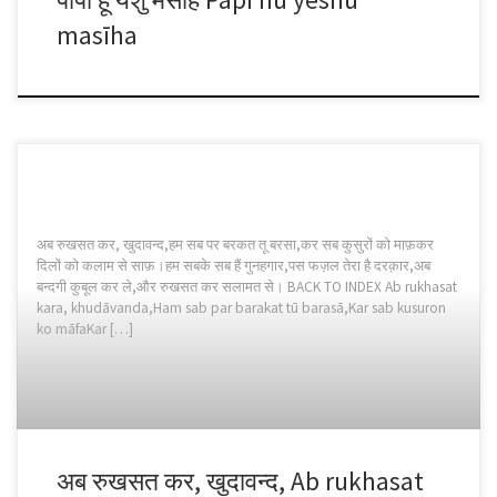
masīha
अब रुखसत कर, खुदावन्द,हम सब पर बरकत तू बरसा,कर सब कुसुरों को माफ़कर
दिलों को कलाम से साफ़।हम सबके सब हैं गुनहगार,पस फज़ल तेरा है दरक़ार,अब
बन्दगी कुबूल कर ले,और रुखसत कर सलामत से। BACK TO INDEX Ab rukhasat
kara, khudāvanda,Ham sab par barakat tū barasā,Kar sab kusuron
ko māfaKar […]
अब रुखसत कर, खुदावन्द, Ab rukhasat