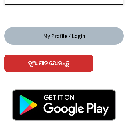
My Profile / Login
ନୂଆ ଗୀତ ଯୋଡନ୍ତୁ