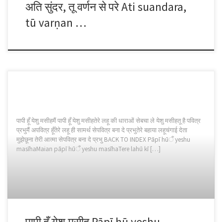
अति सुंदर, तू वर्णन से परे Ati suandara,
tū varṇan …
पापी हूँ येशु मसीहमैं पापी हूँ येशु मसीहतेरे लहू की धाराओं सेबचा ले येशु मसीहतू है पवित्र
प्रभुमैं अपवित्र हूँतेरे लहू ही सामर्थ सेपवित्र बना दे प्रभुतेरे बहाया लहूचंगाई देता
मुझेछूना तेरी आत्मा सेपवित्र बना दे प्रभु BACK TO INDEX Pāpī hūँ yeshu
masīhaMaian pāpī hūँ yeshu masīhaTere lahū kī […]
पापी हूँ येशु मसीह Pāpī hū yeshu