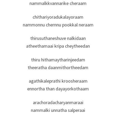
nammalkkvannarike cheraam
chithariyoradukalayoraam
nammonnu chernnu pookkal neraam
thirusuthaneshuve nalkidaan
atheethamaai kripa cheytheedan
thiru hithamaytharinjeedam
theeratha daanmithortheedam
agathikaleprathi kroosheraam
ennortha than dayayorkothaam
arachoradacharyanmaraai
nammalki unnatha salperaai