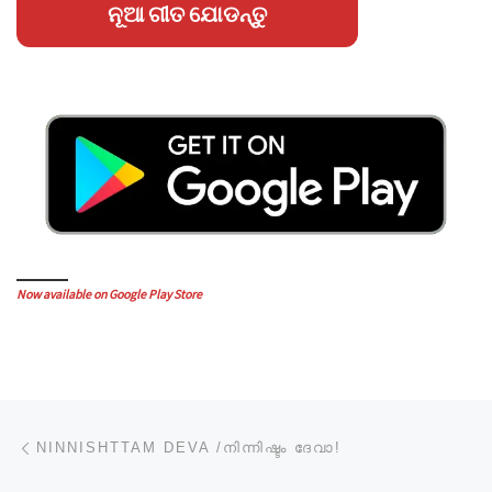
ନୂଆ ଗୀତ ଯୋଡନ୍ତୁ
Now available on Google Play Store
Post navigation
Previous post
NINNISHTTAM DEVA /നിന്നിഷ്ടം ദേവാ!