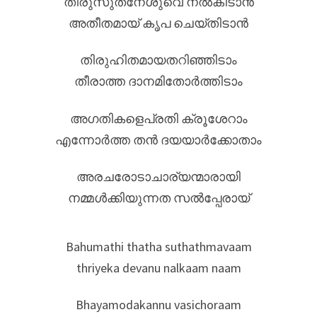
തിരുസുതനേശുവെ നൽകിടാൻ
അതീതമായ് കൃപ ചെയ്തിടാൻ
തിരുഹിതമായതറിഞ്ഞിടാം
തീരാത്ത ദാനമിതോർത്തിടാം
അഗതികളെപ്രതി ക്രൂശേറാം
എന്നോർത്ത തൻ ദയയാർക്കോതാം
അരചരോടാചാര്യന്മാരായി
നമ്മൾക്കിയുന്നത സൽപ്പേരായ്
Bahumathi thatha suthathmavaam
thriyeka devanu nalkaam naam
Bhayamodakannu vasichoraam