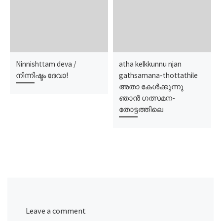
Ninnishttam deva /
atha kelkkunnu njan
നിന്നിഷ്ടം ദേവാ!
gathsamana-thottathile
അതാ കേൾക്കുന്നു
ഞാൻ ഗത്സമന-
തോട്ടത്തിലെ
Leave a comment