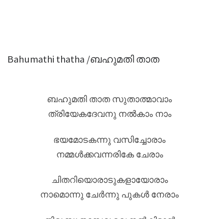
Bahumathi thatha /ബഹുമതി താത
ബഹുമതി താത സുതാത്മാവാം
ത്രിയേകദേവനു നൽകാം നാം
ഭയമോടകന്നു വസിച്ചോരാം
നമ്മൾക്കവന്നരികേ ചേരാം
ചിതറിയൊരാടുകളായോരാം
നാമൊന്നു ചേർന്നു പുകൾ നേരാം