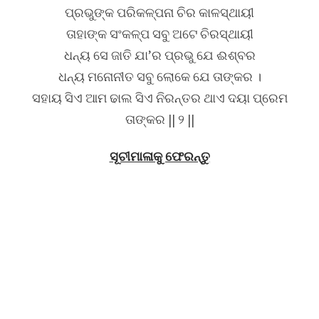
ପ୍ରଭୁଙ୍କ ପରିକଳ୍ପନା ଚିର କାଳସ୍ଥାୟୀ
ତାହାଙ୍କ ସଂକଳ୍ପ ସବୁ ଅଟେ ଚିରସ୍ଥାୟୀ
ଧନ୍ୟ ସେ ଜାତି ଯା’ର ପ୍ରଭୁ ଯେ ଈଶ୍ବର
ଧନ୍ୟ ମନୋନୀତ ସବୁ ଲୋକେ ଯେ ତାଙ୍କର ।
ସହାୟ ସିଏ ଆମ ଢାଲ ସିଏ ନିରନ୍ତର ଥାଏ ଦୟା ପ୍ରେମ
ତାଙ୍କର || ୨ ||
ସୂଚୀମାଳାକୁ ଫେରନ୍ତୁ