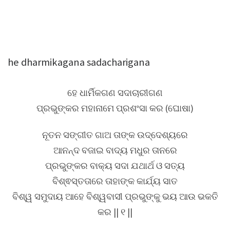
he dharmikagana sadacharigana
ହେ ଧାର୍ମିକଗଣ ସଦାଚାରୀଗଣ
ପ୍ରଭୁଙ୍କର ମହାନାମେ ପ୍ରଶଂସା କର (ଘୋଷା)
ନୂତନ ସଙ୍ଗୀତ ଗାଅ ତାଙ୍କ ଉଦ୍ଦେଶ୍ୟରେ
ଆନନ୍ଦ ବଜାଇ ବାଦ୍ୟ ମଧୁର ତାନରେ
ପ୍ରଭୁଙ୍କର ବାକ୍ୟ ସଦା ଯଥାର୍ଥ ଓ ସତ୍ୟ
ବିଶ୍ଵସ୍ତତାରେ ତାହାଙ୍କ କାର୍ଯ୍ୟ ସାତ
ବିଶ୍ୱ ସମୁଦାୟ ଆହେ ବିଶ୍ୱବାସୀ ପ୍ରଭୁଙ୍କୁ ଭୟ ଆଉ ଭକତି
କର || ୧ ||