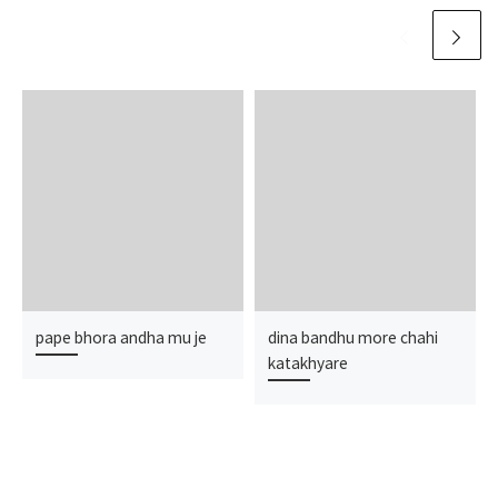
pape bhora andha mu je
dina bandhu more chahi
katakhyare