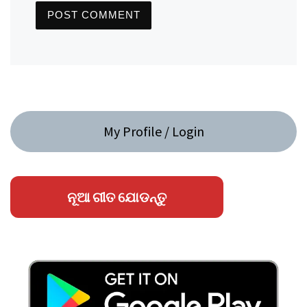
My Profile / Login
ନୂଆ ଗୀତ ଯୋଡନ୍ତୁ