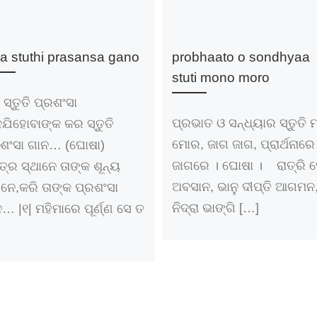
a stuthi prasansa gano
probhaato o sondhyaa
stuti mono moro
ସ୍ତୁତି ପ୍ରଶଂସା
ପ୍ରଭାତ ଓ ସନ୍ଧ୍ୟାର ସ୍ତୁତି 
ଯିହୋବାଙ୍କ କର ସ୍ତୁତି
ମୋର, ଜାଗ ଜାଗ, ପ୍ରାର୍ଥନାରେ
ରଶଂସା ଗାନ… (ଘୋଷା)
ଜାଗରେ । ଘୋଷା । ରାତ୍ରି ହ
ତ୍ର ସ୍ଥାନେ ତାଙ୍କ ଶୂନ୍ୟ
ଅବସାନ, ଭାନୁ ଦୀପ୍ତି ଆଗମନ
େ,କରି ତାଙ୍କ ପ୍ରଶଂସା
ନିଦ୍ରା ଭାଙ୍ଗି […]
… |୧| ମହିମାରେ ପୂର୍ଣ୍ଣ ସେ ତ
]