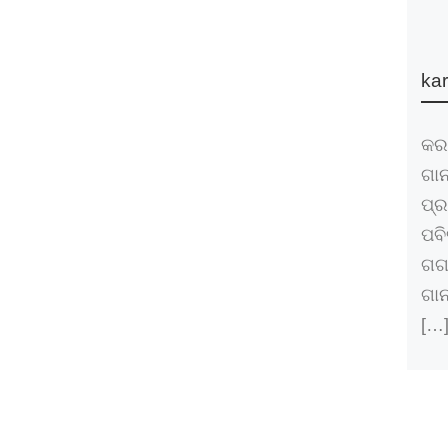
kar
କର 
ଗାନ
ପ୍
ପବି
ଗଗନ
ଗାନ
[…