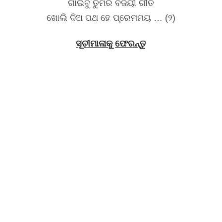
ଗାଇବୁ ତୁମରି ବିଜୟୀ ଗୀତି
ଖୋଲି ଦିଅ ପଥ ହେ ପ୍ରେମମୟ … (୨)
ସୂଚୀମାଳାକୁ ଫେରନ୍ତୁ