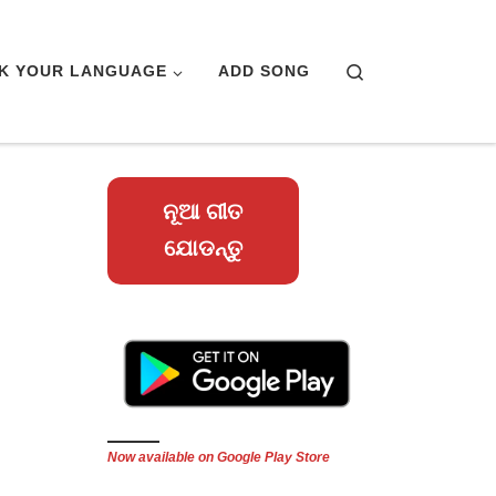
Search
CK YOUR LANGUAGE
ADD SONG
ନୂଆ ଗୀତ
ଯୋଡନ୍ତୁ
Now available on Google Play Store