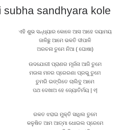
i subha sandhyara kole
ଏହି ଶୁଭ ସନ୍ଧ୍ୟାର କୋଳେ ଆସ ଆହେ ଦୟାମୟ
ଜାଳିଛୁ ଆମେ ଭକତି ଦୀପାଳି
ଅରଚନା ତୁମେ ନିଆ ( ଘୋଷା)
ଉଦଯୋଗୀ ପ୍ରାଣର ମୂର୍ଜନା ଆଜି ତୁମେ
ମଉଳା ମନର ପ୍ରେରଣା ପ୍ରଭୁ ତୁମେ
ତୁମରି ଇଙ୍ଗିତେ ଚାଲିବୁ ଆମେ
ପଥ ଦେଖାଅ ହେ ଜ୍ୟୋତିର୍ମୟ | ୧|
ରକତ ଝରାଇ ମୁକ୍ତି ସାଧିଲ ତୁମେ
କଳୁଷିତ ଆମ ଆତ୍ମା ଧୋଇଲ ପ୍ରେମେ