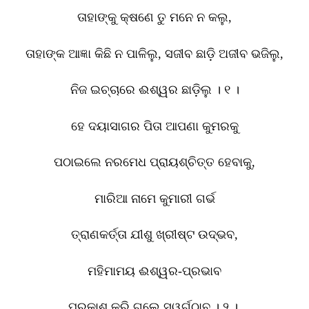
ତାହାଙ୍କୁ କ୍ଷଣେ ତୁ ମନେ ନ କଲୁ
,
ତାହାଙ୍କ ଆଜ୍ଞା କିଛି ନ ପାଳିଲୁ
,
ସଜୀବ ଛାଡ଼ି ଅଜୀବ ଭଜିଲୁ
,
ନିଜ ଇଚ୍ଚାରେ ଈଶ୍ୱର ଛାଡ଼ିଲୁ । ୧ ।
ହେ ଦୟାସାଗର ପିତା ଆପଣା କୁମରକୁ
ପଠାଇଲେ ନରମେଧ ପ୍ରାୟଶ୍ଚିତ୍ତ ହେବାକୁ
,
ମାରିଆ ନାମେ କୁମାରୀ ଗର୍ଭ
ତ୍ରାଣକର୍ତ୍ତା ଯୀଶୁ ଖ୍ରୀଷ୍ଟ ଉଦ୍ଭବ
,
ମହିମାମୟ ଈଶ୍ୱର-ପ୍ରଭାବ
ପ୍ରକାଶ କରି ଗଲେ ସ୍ୱର୍ଗଠାବ । ୨ ।