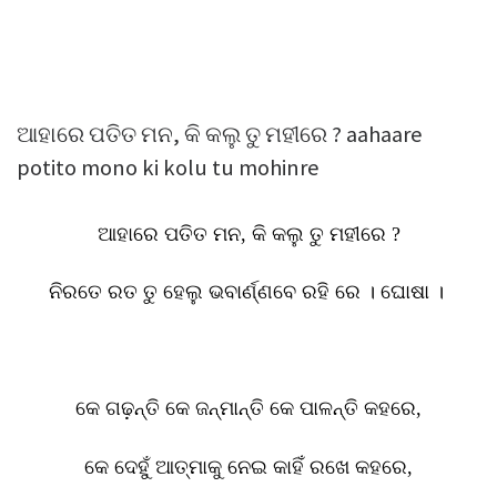
ଆହାରେ ପତିତ ମନ, କି କଲୁ ତୁ ମହୀରେ ? aahaare
potito mono ki kolu tu mohinre
ଆହାରେ ପତିତ ମନ
,
କି କଲୁ ତୁ ମହୀରେ
?
ନିରତେ ରତ ତୁ ହେଲୁ ଭବାର୍ଣ୍ଣବେ ରହି ରେ । ଘୋଷା ।
କେ ଗଢ଼ନ୍ତି କେ ଜନ୍ମାନ୍ତି କେ ପାଳନ୍ତି କହରେ
,
କେ ଦେହୁଁ ଆତ୍ମାକୁ ନେଇ କାହିଁ ରଖେ କହରେ
,