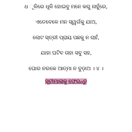
ଧ ୂଳିରେ ଧୂଳି ହୋଇବୁ ମନେ କରୁ ନାହୁଁରେ
,
ଏତେବେଳେ ମନ ସ୍ୱର୍ଗକୁ ଯାଅ
,
ଲୋଟ ସ୍ତ୍ରୀ ପ୍ରାୟ ପଛକୁ ନ ଚାହଁ
,
ଯାହା ଘଟିବ ତାହା ସବୁ ସହ
,
ଘୋର ନରକେ ଆତ୍ମା ନ ବୁଡ଼ାଅ । ୪ ।
ସୂ
ଚୀମାଳାକୁ ଫେରନ୍ତୁ