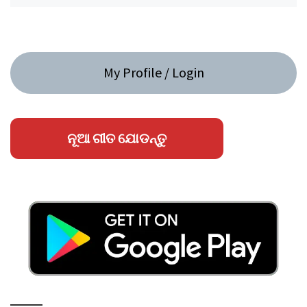
My Profile / Login
ନୂଆ ଗୀତ ଯୋଡନ୍ତୁ