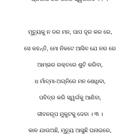
ମୃତ୍ୟୁକୁ ନ ଡର ମନ
,
ପାପ ଦୂର କର ରେ
,
ସେ କହନ୍ତି
,
ମୋ ନିକଟେ ଆସିବ ଯେ ନର ରେ
ଆମ୍ଭର ରକ୍ତରେ ଶୁଚି କରିବା
,
ଧ ର୍ମାତ୍ମା-ଅଗ୍ନିରେ ମନ ଶୋଧିବା
,
ପବିତ୍ର କରି ସ୍ୱର୍ଗକୁ ଆଣିବା
,
ଜୀବନରୂପ ମୁକୁଟକୁ ଦେବା । ୩ ।
କାଳ ଯାଉଅଛି
,
ମୃତ୍ୟୁ ଆସୁଛି ଘନାଇରେ
,